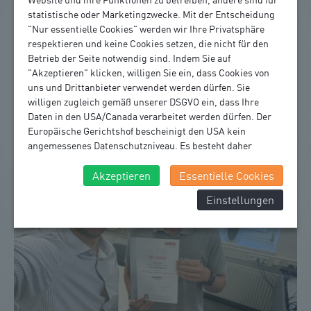
7. August 2026
statistische oder Marketingzwecke. Mit der Entscheidung
SOMMERSPIELE MELK: EIN ABEND VOLLER
"Nur essentielle Cookies" werden wir Ihre Privatsphäre
respektieren und keine Cookies setzen, die nicht für den
BEGEGNUNGEN, MUSIK UND GUTER LAUNE
Betrieb der Seite notwendig sind. Indem Sie auf
"Akzeptieren" klicken, willigen Sie ein, dass Cookies von
Tradition, die verbindet: Wunderschöner Sommerabend
uns und Drittanbieter verwendet werden dürfen. Sie
bei den Sommerspielen Melk
willigen zugleich gemäß unserer DSGVO ein, dass Ihre
Daten in den USA/Canada verarbeitet werden dürfen. Der
Europäische Gerichtshof bescheinigt den USA kein
angemessenes Datenschutzniveau. Es besteht daher
insbesondere das Risiko, dass ihre Daten durch US-
Behörden, zu Kontroll- und zu Überwachungszwecken,
Akzeptieren
Essentielle Cookies
verarbeitet werden und dagegen keine wirksamen
Einstellungen
Rechtsbehelfe erhoben werden können. Zudem finden Sie
am Bildschirmrand ein Cookie-Icon wo Sie jederzeit Ihre
Einwilligung widerrufen und Widerspruch ausüben.
Weitere Infomationen finden Sie hier:
Datenschutzerklärung