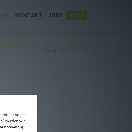
GEN
KONTAKT
JOBS
SHOP
tartseite
Leistungen
Entsorgung
Kleinzell
Kleinzell 2026 Restmüll.pdf
reiben, andere
es" werden wir
ite notwendig