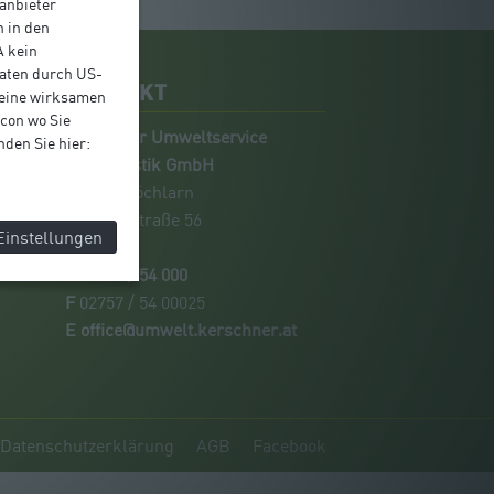
tanbieter
n in den
A kein
Daten durch US-
KONTAKT
keine wirksamen
con wo Sie
Kerschner Umweltservice
nden Sie hier:
und Logistik GmbH
A-3380 Pöchlarn
Manker Straße 56
Einstellungen
T
02757 / 54 000
F
02757 / 54 00025
E
office@umwelt.kerschner.at
Datenschutzerklärung
AGB
Facebook