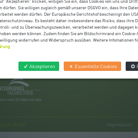
uf "Akzeptieren" klicken, willigen Sie ein, dass Cookies von uns und Drit
 dürfen. Sie willigen zugleich gemäß unserer DSGVO ein, dass Ihre Date
beitet werden dürfen. Der Europäische Gerichtshof bescheinigt den US
enschutzniveau. Es besteht daher insbesondere das Risiko, dass ihre 
CHBETRIEB
JOBS
ntroll- und zu Überwachungszwecken, verarbeitet werden und dagegen 
hoben werden können. Zudem finden Sie am Bildschirmrand ein Cookie-I
sind ein zertifizierter
Offene Stellen
inwilligung widerrufen und Widerspruch ausüben. Weitere Infomationen fi
itätsfachbetrieb:
Bewerbungsformular
ärung
EFB
SO
Akzeptieren
Essentielle Cookies
gistik GmbH
Impressum